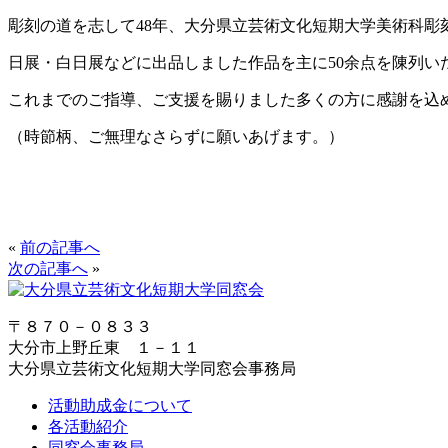
彫刻の道を志して48年、大分県立芸術文化短期大学美術科
日展・白日展などに出品しました作品を主に50余点を陳列い
これまでのご指導、ご支援を賜りました多くの方に感謝を込
（時節柄、ご無理なさらずに願いあげます。）
«
前の記事へ
次の記事へ
»
〒８７０－０８３３
大分市上野丘東 １－１１
大分県立芸術文化短期大学同窓会事務局
活動助成金について
各活動紹介
同窓会事務局