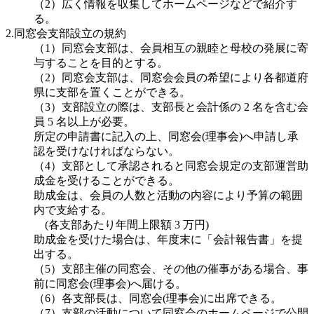
（2）広く情報を収集してホームページなどで紹介す
る。
2.同窓会支部設立の規約
（1）同窓会支部は、会員相互の親睦と母校の発展に寄
与することを目的とする。
（2）同窓会支部は、同窓会会員の希望により各都道府
県に支部を置くことができる。
（3）支部設立の際は、支部長と会計係の 2 名を含む会
員 5 名以上が必要。
所定の申請書に記入の上、同窓会(理事会)へ申請し承
認を受けなければならない。
（4）支部として承認されると同窓会規定の支部運営助
成金を受けることができる。
助成金は、会員の人数と活動の内容により予算の範囲
内で支給する。
(各支部あたり年間上限額 3 万円)
助成金を受けた場合は、年度末に「会計報告書」を提
出する。
（5）支部主催の同窓会、その他の催事がある場合、事
前に同窓会(理事会)へ届ける。
（6）各支部長は、同窓会(理事会)に出席できる。
（7）支部の活動について同窓会のホームページで公開