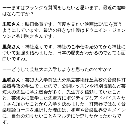
ーーまずはフランクな質問をしたいと思います。最近の趣味
はなんですか？
里咲さん
：映画鑑賞です。何度も見たい映画はDVDを買う
ようにしています。最近の好きな俳優はドウェイン・ジョン
ソンと香川照之さんです。
里菜さん
：神社巡りです。神社のご奉仕を始めてから神社に
ついて勉強を始めました。日本の歴史がわかるのでとても面
白いですね。
ーーどうして芸短大に入学しようと思ったのですか？
里咲さん
：芸短大入学前は大分県立芸術緑丘高校の音楽科打
楽器専攻の学生でしたので、公開レッスンや特別授業など芸
短大の先生に学ぶ機会が多く、先生方を信頼していたこと
と、芸短大に進学した先輩方にポジティブなアドバイスをた
くさん頂いたことから入学を決めました。打楽器ではなく音
楽理論コースを選択した理由は、和声や音楽世界史をメイン
に、自分の知りたいことをマルチに研究したかったからで
す。