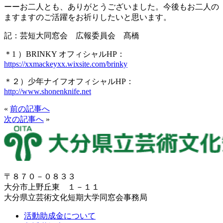
ーーお二人とも、ありがとうございました。今後もお二人の
ますますのご活躍をお祈りしたいと思います。
記：芸短大同窓会 広報委員会 髙橋
＊1 ）BRINKY オフィシャルHP：
https://xxmackeyxx.wixsite.com/brinky
＊２）少年ナイフオフィシャルHP：
http://www.shonenknife.net
«
前の記事へ
次の記事へ
»
〒８７０－０８３３
大分市上野丘東 １－１１
大分県立芸術文化短期大学同窓会事務局
活動助成金について