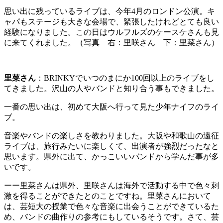
思い出に残っているライブは、今年4月のロンドン公演。キ
ャパもステージも大きな会場で、緊張したけれどとても良い
経験になりました。この日はウルフルズのケースケさんも見
に来てくれました。
（写真 右：里咲さん 下：里菜さん）
里菜さん
：BRINKYでいつのまにか100回以上のライブをし
てきました。沢山の人やバンドと知り合う事もできました。
一番の思い出は、初めて大阪へ行って見た少年ナイフのライ
ブ。
音楽やバンドの楽しさを教わりました。大阪や和歌山の遠征
ライブは、旅行みたいに楽しくて、出演者が強烈だったなと
思います。県外に出て、かっこいいバンドから学んだ事が多
いです。
ーー里菜さんは県外、里咲さんは海外で活動する中で色々刺
激を得ることができたとのことですね。里菜さんにおいて
は、芸短大の授業で色々な音楽に出会うことができているた
め、バンドの曲作りの参考にもしているそうです。さて、芸