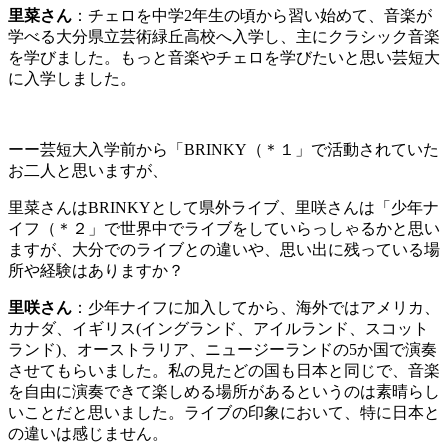
里菜さん
：チェロを中学2年生の頃から習い始めて、音楽が
学べる大分県立芸術緑丘高校へ入学し、主にクラシック音楽
を学びました。もっと音楽やチェロを学びたいと思い芸短大
に入学しました。
ーー芸短大入学前から「BRINKY
（＊１
」で活動されていた
お二人と思いますが、
里菜さんはBRINKYとして県外ライブ、里咲さんは「少年ナ
イフ
（＊２
」で世界中でライブをしていらっしゃるかと思い
ますが、大分でのライブとの違いや、思い出に残っている場
所や経験はありますか？
里咲さん
：少年ナイフに加入してから、海外ではアメリカ、
カナダ、イギリス(イングランド、アイルランド、スコット
ランド)、オーストラリア、ニュージーランドの5か国で演奏
させてもらいました。私の見たどの国も日本と同じで、音楽
を自由に演奏できて楽しめる場所があるというのは素晴らし
いことだと思いました。ライブの印象において、特に日本と
の違いは感じません。