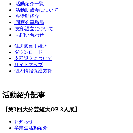
活動紹介一覧
活動助成金について
各活動紹介
同窓会事務局
支部設立について
お問い合わせ
住所変更手続き
｜
ダウンロード
支部設立について
サイトマップ
個人情報保護方針
活動紹介記事
【第3回大分芸短大OB 8人展】
お知らせ
卒業生活動紹介