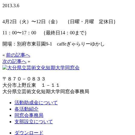
2013.3.6
4月2日（火）〜12日（金） ｛日曜・月曜 定休日｝
11：00〜17：00 ｛最終日14：00まで｝
開場：別府市東荘園9-1 caffeぎゃらりーゆかし
«
前の記事へ
次の記事へ
»
〒８７０－０８３３
大分市上野丘東 １－１１
大分県立芸術文化短期大学同窓会事務局
活動助成金について
各活動紹介
同窓会事務局
支部設立について
ダウンロード