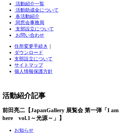
活動紹介一覧
活動助成金について
各活動紹介
同窓会事務局
支部設立について
お問い合わせ
住所変更手続き
｜
ダウンロード
支部設立について
サイトマップ
個人情報保護方針
活動紹介記事
前田亮二【JapanGallery 展覧会 第一弾「I am
here vol.1～光源～」】
お知らせ