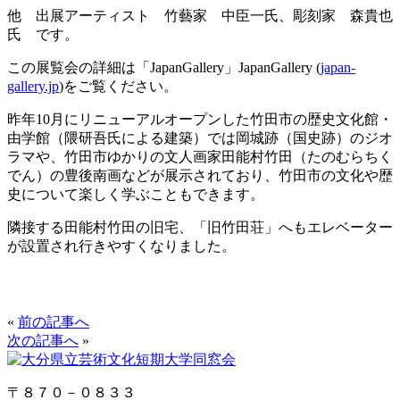
他 出展アーティスト 竹藝家 中臣一氏、彫刻家 森貴也
氏 です。
この展覧会の詳細は「JapanGallery」JapanGallery (
japan-
gallery.jp
)をご覧ください。
昨年10月にリニューアルオープンした竹田市の歴史文化館・
由学館（隈研吾氏による建築）では岡城跡（国史跡）のジオ
ラマや、竹田市ゆかりの文人画家田能村竹田（たのむらちく
でん）の豊後南画などが展示されており、竹田市の文化や歴
史について楽しく学ぶこともできます。
隣接する田能村竹田の旧宅、「旧竹田荘」へもエレベーター
が設置され行きやすくなりました。
«
前の記事へ
次の記事へ
»
〒８７０－０８３３