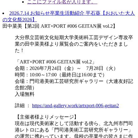
ここにファイル名が入ります。
2026.7.14
お知らせ
卒業生活動紹介
平石葵【おおいた大人
の文化祭2026】
田中菜美【第2回 ART×PORT #006 GEITAN展 vol.2】
大分県立芸術文化短期大学美術科工芸デザイン専攻卒
業の田中菜美様より展覧会のご案内をいただきまし
た！
「ART×PORT #006 GEITAN展 vol.2」
会期：2026年7月24日（金）～ 7月28日（火）
時間：10:00～17:00（最終日は16:00まで）
会場：門司港美術工芸研究所ギャラリー（大連友好記
念館2階）
入場無料
詳細 ：
https://and-gallery.work/artxport-006-geitan2
【主催者様よりメッセージ】
現在は現代美術家として活動する傍ら、北九州市門司
港レトロにある「門司港美術工芸研究所ギャラリー」
の運営に携わっています。母校の卒業生の皆さまに作