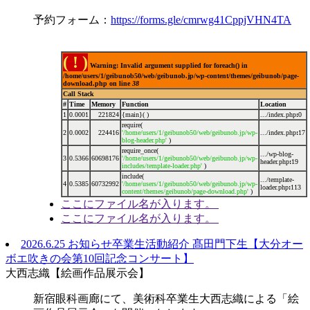
予約フォーム：
https://forms.gle/cmrwg41CppjVHN4TA
( ! )
Warning: Invalid argument supplied for foreach() in
/home/users/1/geibunob50/web/geibunob.jp/wp-content/themes/geibunob/page-
download.php on line
38
Call Stack
#
Time
Memory
Function
Location
1
0.0001
221824
{main}( )
.../index.php
:
0
require(
2
0.0002
224416
'/home/users/1/geibunob50/web/geibunob.jp/wp-
.../index.php
:
17
blog-header.php'
)
require_once(
.../wp-blog-
3
0.5366
60698176
'/home/users/1/geibunob50/web/geibunob.jp/wp-
header.php
:
19
includes/template-loader.php'
)
include(
.../template-
4
0.5385
60732992
'/home/users/1/geibunob50/web/geibunob.jp/wp-
loader.php
:
113
content/themes/geibunob/page-download.php'
)
ここにファイル名が入ります。
ここにファイル名が入ります。
2026.6.25
お知らせ
卒業生活動紹介
髙田門下生【大分オー
ボエ吹きの会第10回記念コンサート】
大西志織【絵画作品展示会】
新宿眼科画廊にて、美術科卒業生大西志織による「絵