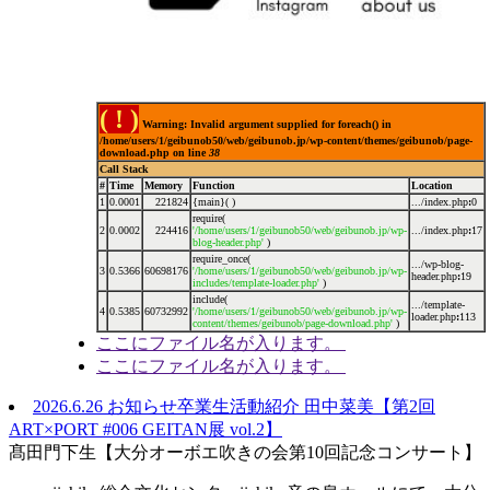
( ! )
Warning: Invalid argument supplied for foreach() in
/home/users/1/geibunob50/web/geibunob.jp/wp-content/themes/geibunob/page-
download.php on line
38
Call Stack
#
Time
Memory
Function
Location
1
0.0001
221824
{main}( )
.../index.php
:
0
require(
2
0.0002
224416
'/home/users/1/geibunob50/web/geibunob.jp/wp-
.../index.php
:
17
blog-header.php'
)
require_once(
.../wp-blog-
3
0.5366
60698176
'/home/users/1/geibunob50/web/geibunob.jp/wp-
header.php
:
19
includes/template-loader.php'
)
include(
.../template-
4
0.5385
60732992
'/home/users/1/geibunob50/web/geibunob.jp/wp-
loader.php
:
113
content/themes/geibunob/page-download.php'
)
ここにファイル名が入ります。
ここにファイル名が入ります。
2026.6.26
お知らせ
卒業生活動紹介
田中菜美【第2回
ART×PORT #006 GEITAN展 vol.2】
髙田門下生【大分オーボエ吹きの会第10回記念コンサート】