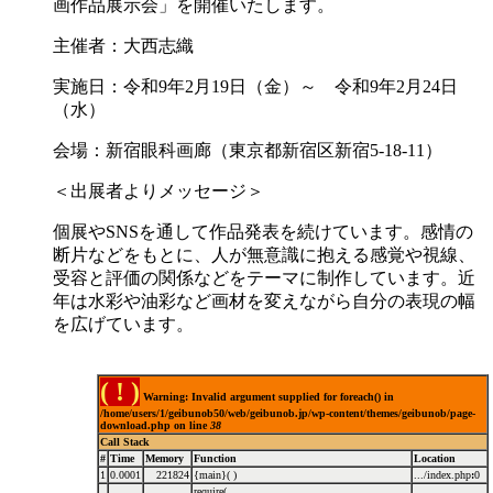
画作品展示会」を開催いたします。
主催者：大西志織
実施日：令和9年2月19日（金）～ 令和9年2月24日
（水）
会場：新宿眼科画廊（東京都新宿区新宿5-18-11）
＜出展者よりメッセージ＞
個展やSNSを通して作品発表を続けています。感情の
断片などをもとに、人が無意識に抱える感覚や視線、
受容と評価の関係などをテーマに制作しています。近
年は水彩や油彩など画材を変えながら自分の表現の幅
を広げています。
( ! )
Warning: Invalid argument supplied for foreach() in
/home/users/1/geibunob50/web/geibunob.jp/wp-content/themes/geibunob/page-
download.php on line
38
Call Stack
#
Time
Memory
Function
Location
1
0.0001
221824
{main}( )
.../index.php
:
0
require(