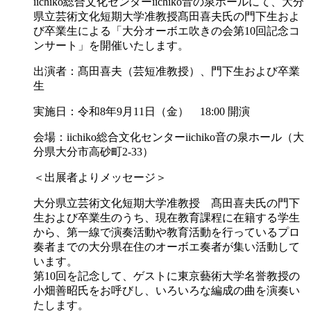
iichiko総合文化センターiichiko音の泉ホールにて、大分
県立芸術文化短期大学准教授髙田喜夫氏の門下生およ
び卒業生による「大分オーボエ吹きの会第10回記念コ
ンサート」を開催いたします。
出演者：髙田喜夫（芸短准教授）、門下生および卒業
生
実施日：令和8年9月11日（金） 18:00 開演
会場：iichiko総合文化センターiichiko音の泉ホール（大
分県大分市高砂町2-33）
＜出展者よりメッセージ＞
大分県立芸術文化短期大学准教授 髙田喜夫氏の門下
生および卒業生のうち、現在教育課程に在籍する学生
から、第一線で演奏活動や教育活動を行っているプロ
奏者までの大分県在住のオーボエ奏者が集い活動して
います。
第10回を記念して、ゲストに東京藝術大学名誉教授の
小畑善昭氏をお呼びし、いろいろな編成の曲を演奏い
たします。