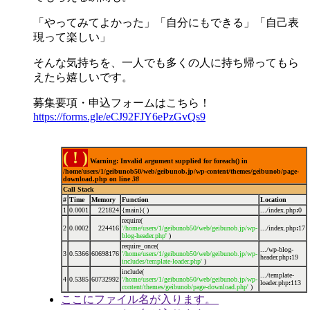
「やってみてよかった」「自分にもできる」「自己表
現って楽しい」
そんな気持ちを、一人でも多くの人に持ち帰ってもら
えたら嬉しいです。
募集要項・申込フォームはこちら！
https://forms.gle/eCJ92FJY6ePzGvQs9
( ! )
Warning: Invalid argument supplied for foreach() in
/home/users/1/geibunob50/web/geibunob.jp/wp-content/themes/geibunob/page-
download.php on line
38
Call Stack
#
Time
Memory
Function
Location
1
0.0001
221824
{main}( )
.../index.php
:
0
require(
2
0.0002
224416
'/home/users/1/geibunob50/web/geibunob.jp/wp-
.../index.php
:
17
blog-header.php'
)
require_once(
.../wp-blog-
3
0.5366
60698176
'/home/users/1/geibunob50/web/geibunob.jp/wp-
header.php
:
19
includes/template-loader.php'
)
include(
.../template-
4
0.5385
60732992
'/home/users/1/geibunob50/web/geibunob.jp/wp-
loader.php
:
113
content/themes/geibunob/page-download.php'
)
ここにファイル名が入ります。