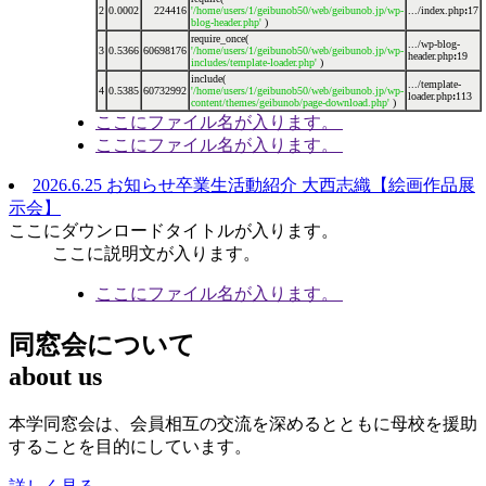
2
0.0002
224416
'/home/users/1/geibunob50/web/geibunob.jp/wp-
.../index.php
:
17
blog-header.php'
)
require_once(
.../wp-blog-
3
0.5366
60698176
'/home/users/1/geibunob50/web/geibunob.jp/wp-
header.php
:
19
includes/template-loader.php'
)
include(
.../template-
4
0.5385
60732992
'/home/users/1/geibunob50/web/geibunob.jp/wp-
loader.php
:
113
content/themes/geibunob/page-download.php'
)
ここにファイル名が入ります。
ここにファイル名が入ります。
2026.6.25
お知らせ
卒業生活動紹介
大西志織【絵画作品展
示会】
ここにダウンロードタイトルが入ります。
ここに説明文が入ります。
ここにファイル名が入ります。
同窓会について
about us
本学同窓会は、会員相互の交流を深めるとともに母校を援助
することを目的にしています。